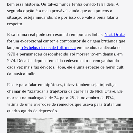
bem essa história. Ou talvez nunca tenha ouvido falar dela. A
segunda opção é a mais provável, ainda que aos poucos a
situação esteja mudando. E é por isso que vale a pena falar a
respeito.
Essa trama real pode ser resumida em poucas linhas.
Nick Drake
foi um excepcional cantor e compositor de origem britânica que
lançou
três belos discos de folk music
em meados da década de
1970 e permaneceu desconhecido até morrer jovem demais, em
1974. Décadas depois, tem sido redescoberto e vem ganhando
cada vez mais fãs devotos. Hoje, ele é uma espécie de herói cult
da música indie.
E se é para falar em hipóteses, talvez também seja injustiça
chamar de “azarada” a trajetória da carreira de Nick Drake. Ele
morreu na madrugada de 24 para 25 de novembro de 1974,
vítima de uma overdose de remédios que usava para tratar um
quadro agudo de depressão.