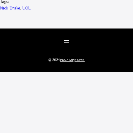
Tags:
Nick Drake
, 
UOL
@ 2024
Pablo Miyazawa