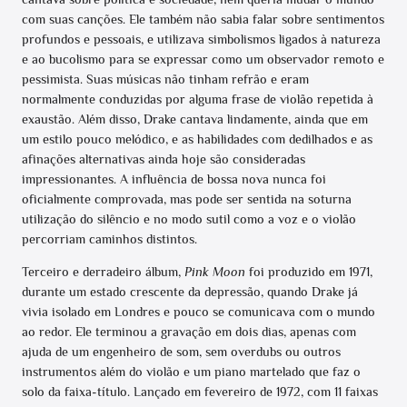
com suas canções. Ele também não sabia falar sobre sentimentos
profundos e pessoais, e utilizava simbolismos ligados à natureza
e ao bucolismo para se expressar como um observador remoto e
pessimista. Suas músicas não tinham refrão e eram
normalmente conduzidas por alguma frase de violão repetida à
exaustão. Além disso, Drake cantava lindamente, ainda que em
um estilo pouco melódico, e as habilidades com dedilhados e as
afinações alternativas ainda hoje são consideradas
impressionantes. A influência de bossa nova nunca foi
oficialmente comprovada, mas pode ser sentida na soturna
utilização do silêncio e no modo sutil como a voz e o violão
percorriam caminhos distintos.
Terceiro e derradeiro álbum,
Pink Moon
foi produzido em 1971,
durante um estado crescente da depressão, quando Drake já
vivia isolado em Londres e pouco se comunicava com o mundo
ao redor. Ele terminou a gravação em dois dias, apenas com
ajuda de um engenheiro de som, sem overdubs ou outros
instrumentos além do violão e um piano martelado que faz o
solo da faixa-título. Lançado em fevereiro de 1972, com 11 faixas