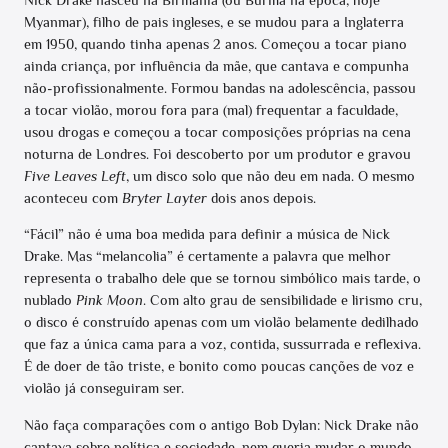
Nick Drake nasceu na Birmânia (ou Burma na época, hoje
Myanmar), filho de pais ingleses, e se mudou para a Inglaterra
em 1950, quando tinha apenas 2 anos. Começou a tocar piano
ainda criança, por influência da mãe, que cantava e compunha
não-profissionalmente. Formou bandas na adolescência, passou
a tocar violão, morou fora para (mal) frequentar a faculdade,
usou drogas e começou a tocar composições próprias na cena
noturna de Londres. Foi descoberto por um produtor e gravou
Five Leaves Left
, um disco solo que não deu em nada. O mesmo
aconteceu com
Bryter Layter
dois anos depois.
“Fácil” não é uma boa medida para definir a música de Nick
Drake. Mas “melancolia” é certamente a palavra que melhor
representa o trabalho dele que se tornou simbólico mais tarde, o
nublado
Pink Moon
. Com alto grau de sensibilidade e lirismo cru,
o disco é construído apenas com um violão belamente dedilhado
que faz a única cama para a voz, contida, sussurrada e reflexiva.
É de doer de tão triste, e bonito como poucas canções de voz e
violão já conseguiram ser.
Não faça comparações com o antigo Bob Dylan: Nick Drake não
cantava sobre política e sociedade, nem queria mudar o mundo