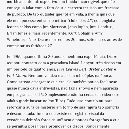
morbidamente introspectivo, um tímido incorrigível, que não
conseguia lidar com o fato de sua carreira ter sido um fracasso
de público. De tão outsider que foi em vida, a ironia quis que
ele nem pudesse entrar no mítico “clube dos 27”, que engloba
ícones caídos como Jim Morrison, Janis Joplin, Jimi Hendrix,
Brian Jones e, mais recentemente, Kurt Cobain e Amy
Winehouse. Nick Drake morreu aos 26 anos, sete meses antes de
completar os fatídicos 27.
Em 1969, quando tinha 20 anos e nenhuma experiência, Drake
assinou contrato com a gravadora Island. Lançou três discos em
um período de quatro anos,
Five Leaves Left
,
Bryter Layter
e
Pink Moon
. Nenhum vendeu mais de 5 mil cópias na época.
Como artista emergente que era, ele também pouco facilitava:
quase nunca dava entrevistas, não fazia shows e nem aparecia
em programas de TV. Simplesmente não há cenas em video dele
adulto (pode buscar no YouTube). Tudo isso contribuiu para
reforçar a aura de mistério em torno de sua figura tão sombria
e desconectada. Tudo o que existe de registro visual da
existência dele são fotos de infância e poucas fotografias a que
se permitiu posar para promover os discos. Sonoramente,