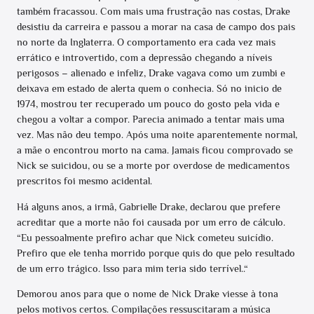
também fracassou. Com mais uma frustração nas costas, Drake
desistiu da carreira e passou a morar na casa de campo dos pais
no norte da Inglaterra. O comportamento era cada vez mais
errático e introvertido, com a depressão chegando a níveis
perigosos – alienado e infeliz, Drake vagava como um zumbi e
deixava em estado de alerta quem o conhecia. Só no inicio de
1974, mostrou ter recuperado um pouco do gosto pela vida e
chegou a voltar a compor. Parecia animado a tentar mais uma
vez. Mas não deu tempo. Após uma noite aparentemente normal,
a mãe o encontrou morto na cama. Jamais ficou comprovado se
Nick se suicidou, ou se a morte por overdose de medicamentos
prescritos foi mesmo acidental.
Há alguns anos, a irmã, Gabrielle Drake, declarou que prefere
acreditar que a morte não foi causada por um erro de cálculo.
“Eu pessoalmente prefiro achar que Nick cometeu suicídio.
Prefiro que ele tenha morrido porque quis do que pelo resultado
de um erro trágico. Isso para mim teria sido terrível..“
Demorou anos para que o nome de Nick Drake viesse à tona
pelos motivos certos. Compilações ressuscitaram a música