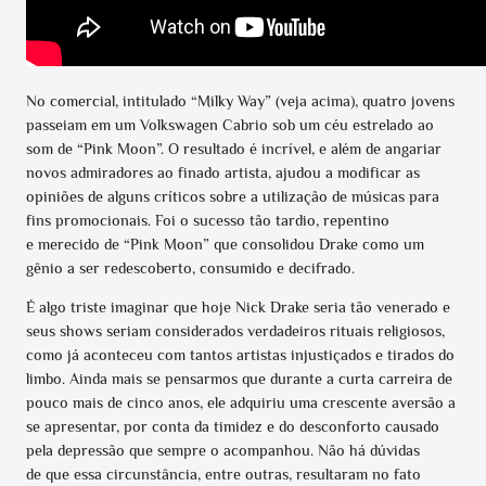
No comercial, intitulado “Milky Way” (veja acima), quatro jovens
passeiam em um Volkswagen Cabrio sob um céu estrelado ao
som de “Pink Moon”. O resultado é incrível, e além de angariar
novos admiradores ao finado artista, ajudou a modificar as
opiniões de alguns críticos sobre a utilização de músicas para
fins promocionais. Foi o sucesso tão tardio, repentino
e merecido de “Pink Moon” que consolidou Drake como um
gênio a ser redescoberto, consumido e decifrado.
É algo triste imaginar que hoje Nick Drake seria tão venerado e
seus shows seriam considerados verdadeiros rituais religiosos,
como já aconteceu com tantos artistas injustiçados e tirados do
limbo. Ainda mais se pensarmos que durante a curta carreira de
pouco mais de cinco anos, ele adquiriu uma crescente aversão a
se apresentar, por conta da timidez e do desconforto causado
pela depressão que sempre o acompanhou. Não há dúvidas
de que essa circunstância, entre outras, resultaram no fato