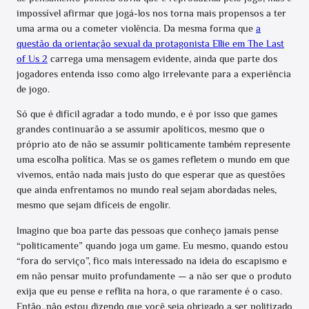
impossível afirmar que jogá-los nos torna mais propensos a ter
uma arma ou a cometer violência. Da mesma forma que
a
questão da orientação sexual da protagonista Ellie em The Last
of Us 2
carrega uma mensagem evidente, ainda que parte dos
jogadores entenda isso como algo irrelevante para a experiência
de jogo.
Só que é difícil agradar a todo mundo, e é por isso que games
grandes continuarão a se assumir apolíticos, mesmo que o
próprio ato de não se assumir politicamente também represente
uma escolha política. Mas se os games refletem o mundo em que
vivemos, então nada mais justo do que esperar que as questões
que ainda enfrentamos no mundo real sejam abordadas neles,
mesmo que sejam difíceis de engolir.
Imagino que boa parte das pessoas que conheço jamais pense
“politicamente” quando joga um game. Eu mesmo, quando estou
“fora do serviço”, fico mais interessado na ideia do escapismo e
em não pensar muito profundamente — a não ser que o produto
exija que eu pense e reflita na hora, o que raramente é o caso.
Então, não estou dizendo que você seja obrigado a ser politizado