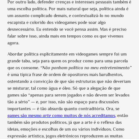
Por outro lado, defender crenças e interesses pessoais também é
uma escolha política. Por mais natural que seja, política ainda é
um assunto complicado demais, e contextualizá-lo no mundo
escapista e colorido dos videogames pode soar algo
desnecessário. Eu entendo se você pensa assim. Mas é preciso
falar sobre isso, ainda mais em tempos como os que vivemos
agora.
Abordar política explicitamente em videogames sempre foi um
grande tabu, seja para quem os produz como para uma parcela
que os consome.
“Não ponham política no meu entretenimento”
é uma típica frase de ordem de opositores mais barulhentos,
ostentando a convicção de que são estruturas que não deveriam
se misturar, tal como água e óleo. Só que a alegação de que
games são “apenas para serem jogados e não devem ser levados
tão a sério”
—
e, por isso, não são espaço para discussões
importantes
—
é tão absurda quanto contraditória. Ora, se
games são mesmo
arte
como muitos de nós acreditamos
, então
também são produtos políticos, já que a arte é o reflexo das
ideias, emoções e escolhas de um ou vários indivíduos. Como
expressão artística, jogos eletrônicos reproduzem as muitas