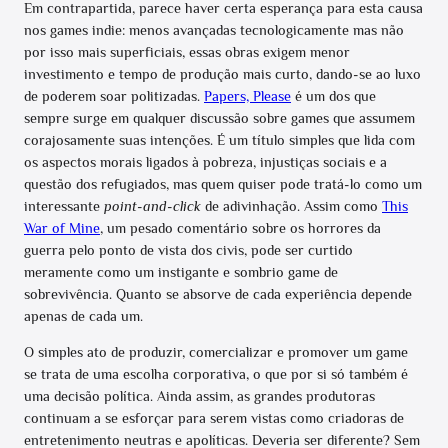
Em contrapartida, parece haver certa esperança para esta causa
nos games indie: menos avançadas tecnologicamente mas não
por isso mais superficiais, essas obras exigem menor
investimento e tempo de produção mais curto, dando-se ao luxo
de poderem soar politizadas.
Papers, Please
é um dos que
sempre surge em qualquer discussão sobre games que assumem
corajosamente suas intenções. É um título simples que lida com
os aspectos morais ligados à pobreza, injustiças sociais e a
questão dos refugiados, mas quem quiser pode tratá-lo como um
interessante
point-and-click
de adivinhação. Assim como
This
War of Mine
, um pesado comentário sobre os horrores da
guerra pelo ponto de vista dos civis, pode ser curtido
meramente como um instigante e sombrio game de
sobrevivência. Quanto se absorve de cada experiência depende
apenas de cada um.
O simples ato de produzir, comercializar e promover um game
se trata de uma escolha corporativa, o que por si só também é
uma decisão política. Ainda assim, as grandes produtoras
continuam a se esforçar para serem vistas como criadoras de
entretenimento neutras e apolíticas. Deveria ser diferente? Sem