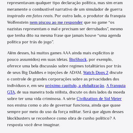
representavam qualquer tipo declaração política, mas sim eram
meramente o combustível narrativo de um simulador de guerra
inspirado em fatos reais
. Por outro lado, o produtor da franquia
Wolfenstein
nem piscou ao me responder
que no game “os
nazistas representam o mal e precisam ser derrubados”, mesmo
que tenha dito na mesma frase que jamais houve “uma agenda
política por trás do jogo”.
Além desses, há muitos games AAA ainda mais explícitos (e
pouco assumidos) em suas ideias.
BioShock
, por exemplo,
oferece uma bela discussão sobre regimes totalitários por trás
de seus Big Daddies e injeções de ADAM.
Watch Dogs 2
discute
o controle de grandes corporações sobre as privacidades dos
indivíduos e, em seu
próximo capítulo, a globalização
.
A franquia
GTA
, de sua maneira toda niilista, discute os dois lados da moeda
sobre ter uma vida criminosa. A série
Civilization de Sid Meier
nos ensina como o ato de governar funciona, ainda que quase
sempre por meio do uso da força militar. Será que algum desses
blockbusters se reconhece como obra de cunho político? A
resposta você deve imaginar.