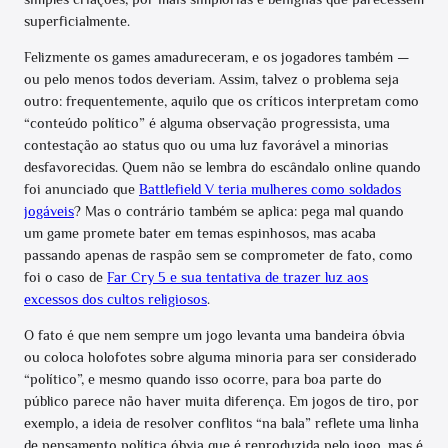
superficialmente.
Felizmente os games amadureceram, e os jogadores também —
ou pelo menos todos deveriam. Assim, talvez o problema seja
outro: frequentemente, aquilo que os críticos interpretam como
“conteúdo político” é alguma observação progressista, uma
contestação ao status quo ou uma luz favorável a minorias
desfavorecidas. Quem não se lembra do escândalo online quando
foi anunciado que
Battlefield V teria mulheres como soldados
jogáveis
? Mas o contrário também se aplica: pega mal quando
um game promete bater em temas espinhosos, mas acaba
passando apenas de raspão sem se comprometer de fato, como
foi o caso de
Far Cry 5 e sua tentativa de trazer luz aos
excessos dos cultos religiosos
.
O fato é que nem sempre um jogo levanta uma bandeira óbvia
ou coloca holofotes sobre alguma minoria para ser considerado
“político”, e mesmo quando isso ocorre, para boa parte do
público parece não haver muita diferença. Em jogos de tiro, por
exemplo, a ideia de resolver conflitos “na bala” reflete uma linha
de pensamento política óbvia que é reproduzida pelo jogo, mas é