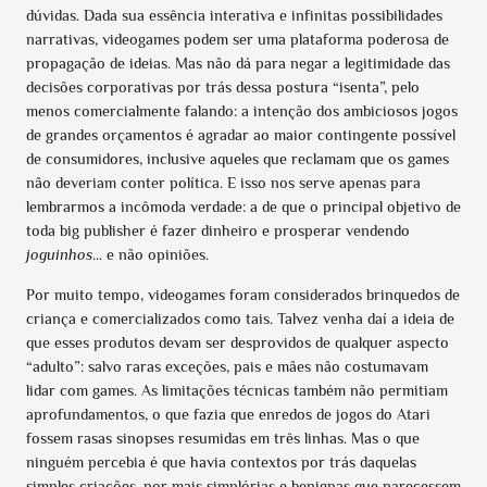
dúvidas. Dada sua essência interativa e infinitas possibilidades
narrativas, videogames podem ser uma plataforma poderosa de
propagação de ideias. Mas não dá para negar a legitimidade das
decisões corporativas por trás dessa postura “isenta”, pelo
menos comercialmente falando: a intenção dos ambiciosos jogos
de grandes orçamentos é agradar ao maior contingente possível
de consumidores, inclusive aqueles que reclamam que os games
não deveriam conter política. E isso nos serve apenas para
lembrarmos a incômoda verdade: a de que o principal objetivo de
toda big publisher é fazer dinheiro e prosperar vendendo
joguinhos
… e não opiniões.
Por muito tempo, videogames foram considerados brinquedos de
criança e comercializados como tais. Talvez venha daí a ideia de
que esses produtos devam ser desprovidos de qualquer aspecto
“adulto”: salvo raras exceções, pais e mães não costumavam
lidar com games. As limitações técnicas também não permitiam
aprofundamentos, o que fazia que enredos de jogos do Atari
fossem rasas sinopses resumidas em três linhas. Mas o que
ninguém percebia é que havia contextos por trás daquelas
simples criações, por mais simplórias e benignas que parecessem