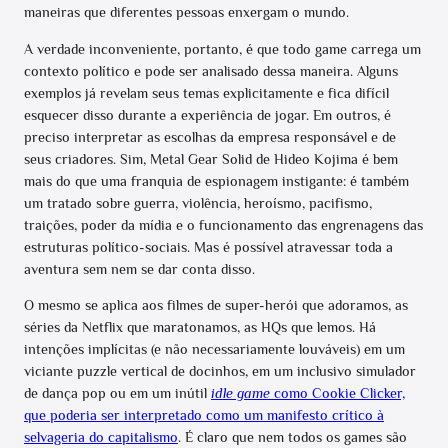
maneiras que diferentes pessoas enxergam o mundo.
A ver
dade inconveniente, portanto, é que todo game carrega um
contexto político e pode ser analisado dessa maneira. Alguns
exemplos já revelam seus temas explicitamente e fica difícil
esquecer disso durante a experiência de jogar. Em outros, é
preciso interpretar as escolhas da empresa responsável e de
seus criadores. Sim, Metal Gear Solid de Hideo Kojima é bem
mais do que uma franquia de espionagem instigante: é também
um tratado sobre guerra, violência, heroísmo, pacifismo,
traições, poder da mídia e o funcionamento das engrenagens das
estruturas político-sociais. Mas é possível atravessar toda a
aventura sem nem se dar conta disso.
O mesmo se aplica aos filmes de super-herói que adoramos, as
séries da Netflix que maratonamos, as HQs que lemos. Há
intenções implícitas (e não necessariamente louváveis) em um
viciante puzzle vertical de docinhos, em um inclusivo simulador
de dança pop ou em um inútil
idle game
como Cookie Clicker,
que poderia ser interpretado como um manifesto crítico à
selvageria do capitalismo
. É claro que nem todos os games são