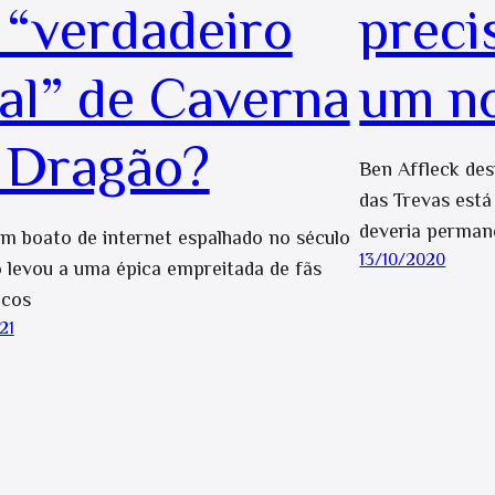
 “verdadeiro
preci
nal” de Caverna
um n
 Dragão?
Ben Affleck des
das Trevas est
deveria perman
 boato de internet espalhado no século
13/10/2020
 levou a uma épica empreitada de fãs
icos
21